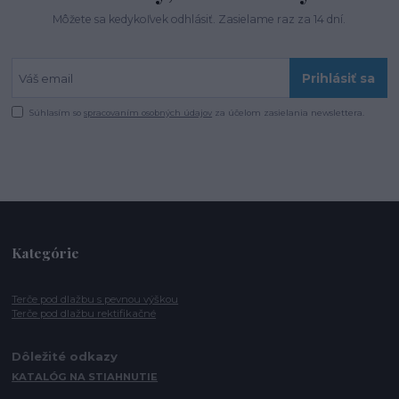
Môžete sa kedykoľvek odhlásiť. Zasielame raz za 14 dní.
Prihlásiť sa
Súhlasím so
spracovaním osobných údajov
za účelom zasielania newslettera.
Kategórie
Terče pod dlažbu s pevnou výškou
Terče pod dlažbu rektifikačné
Dôležité odkazy
KATALÓG NA STIAHNUTIE