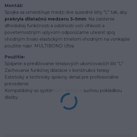
Montáž:
Spojka sa umiestňuje medzi dve susedné lišty "L" tak, aby
prekryla dilatačnú medzeru 3–5mm
. Na zaistenie
dlhodobej funkčnosti a odolnosti voči vlhkosti a
poveternostným vplyvom odporúčame utesniť spoj
vhodným trvalo elastickým tmelom vhodným na vonkajšie
použitie napr. MULTIBOND Ultra.
Použitie:
Spájanie a predlžovanie terasových ukončovacích líšt "L"
Zachovanie funkčnej dilatácie v konštrukcii terasy
Estetický a technicky správny detail pre profesionálne
prevedenie
Kompatibilný so systémom terčov a suchou pokládkou
dlažby