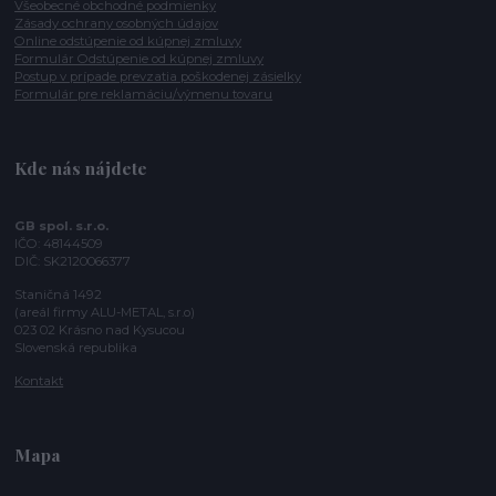
Všeobecné obchodné podmienky
Zásady ochrany osobných údajov
Online odstúpenie od kúpnej zmluvy
Formulár Odstúpenie od kúpnej zmluvy
Postup v prípade prevzatia poškodenej zásielky
Formulár pre reklamáciu/výmenu tovaru
Kde nás nájdete
GB spol. s.r.o.
IČO: 48144509
DIČ: SK2120066377
Staničná 1492
(areál firmy ALU-METAL, s.r.o)
023 02 Krásno nad Kysucou
Slovenská republika
Kontakt
Mapa