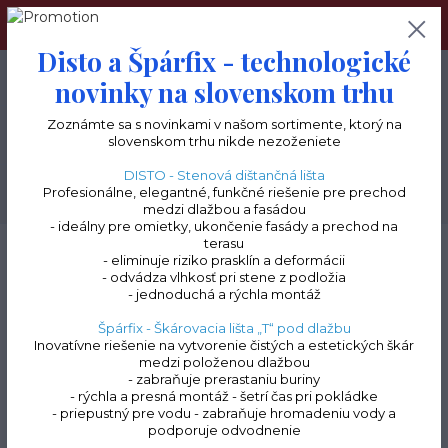
Navštívte tiež náš terceshop.sk, kde nájdete kompletný
sortiment pre terasy a balkóny.
Disto a Špárfix - technologické
0
ks
+421 903 277 085
novinky na slovenskom trhu
0 €
Zoznámte sa s novinkami v našom sortimente, ktorý na
Menu
slovenskom trhu nikde nezoženiete
DISTO - Stenová dištančná lišta
Profesionálne, elegantné, funkčné riešenie pre prechod
Hľadať
medzi dlažbou a fasádou
- ideálny pre omietky, ukončenie fasády a prechod na
terasu
Úvod
Terasové lišty a profily na terče | doplnky k profilom
Terasové profily /
- eliminuje riziko prasklín a deformácii
lišty základné "L"
Terasová spojka k "L" profilom
- odvádza vlhkosť pri stene z podložia
- jednoduchá a rýchla montáž
Terasová spojka k "L"
Špárfix - Škárovacia lišta „T“ pod dlažbu
profilom
Inovatívne riešenie na vytvorenie čistých a estetických škár
medzi položenou dlažbou
- zabraňuje prerastaniu buriny
- rýchla a presná montáž - šetrí čas pri pokládke
- priepustný pre vodu - zabraňuje hromadeniu vody a
Novinka
podporuje odvodnenie
Akcia