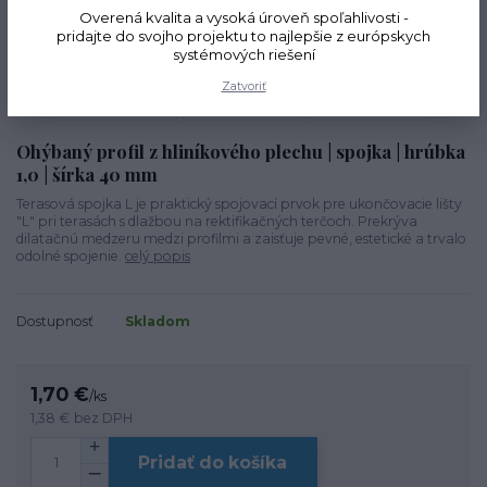
Overená kvalita a vysoká úroveň spoľahlivosti -
TOP produkt
pridajte do svojho projektu to najlepšie z európskych
systémových riešení
Zatvoriť
Ohýbaný profil z hliníkového plechu | spojka | hrúbka
1,0 | šírka 40 mm
Terasová spojka L je praktický spojovací prvok pre ukončovacie lišty
"L" pri terasách s dlažbou na rektifikačných terčoch. Prekrýva
dilatačnú medzeru medzi profilmi a zaisťuje pevné, estetické a trvalo
odolné spojenie.
celý popis
Dostupnosť
Skladom
1,70 €
/
ks
1,38 €
bez DPH
Pridať do košíka