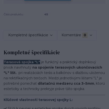
Číslo produktu:
45
Kompletné špecifikácie
Komentáre
0
Kompletné špecifikácie
Terasová spojka "L"
je funkčný a praktický doplnkový
prvok navrhnutý
na spojenie terasových ukončovacích
"L" líšt.
pri realizáciách terás a balkónov s dlažbou uloženou
na rektifikačných terčoch. Medzi jednotlivými lištami "L" je
potrebné ponechať
dilatačnú medzeru cca 3–5mm
, ktorú
esteticky a technicky prekryje práve táto spojka.
Kľúčové vlastnosti terasovej spojky L:
✔️ Slúži k pevnej a estetickej spojke dvoch rových profilov