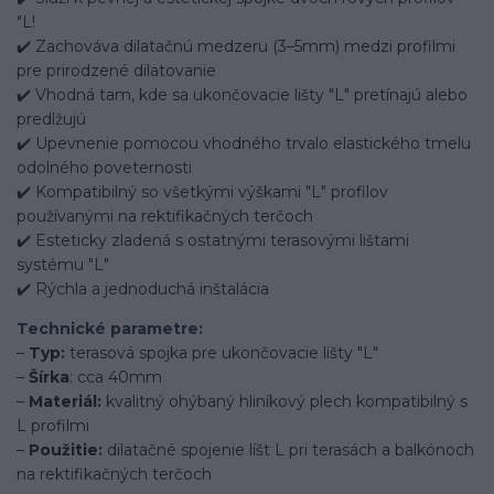
"L!
✔️ Zachováva dilatačnú medzeru (3–5mm) medzi profilmi
pre prirodzené dilatovanie
✔️ Vhodná tam, kde sa ukončovacie lišty "L" pretínajú alebo
predlžujú
✔️ Upevnenie pomocou vhodného trvalo elastického tmelu
odolného poveternosti
✔️ Kompatibilný so všetkými výškami "L" profilov
používanými na rektifikačných terčoch
✔️ Esteticky zladená s ostatnými terasovými lištami
systému "L"
✔️ Rýchla a jednoduchá inštalácia
Technické parametre:
–
Typ:
terasová spojka pre ukončovacie lišty "L"
–
Šírka
: cca 40mm
–
Materiál:
kvalitný ohýbaný hliníkový plech kompatibilný s
L profilmi
–
Použitie:
dilatačné spojenie líšt L pri terasách a balkónoch
na rektifikačných terčoch