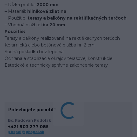
– Dĺžka profilu:
2000 mm
– Materiál:
hliníková zliatina
– Použitie:
terasy a balkóny na rektifikačných terčoch
– Vhodná dlažba:
iba 20 mm
Použitie:
Terasy a balkóny realizované na rektifikačných terčoch
Keramická alebo betónová dlažba hr. 2 cm
Suchá pokládka bez lepenia
Ochrana a stabilizácia okrajov terasovej konštrukcie
Estetické a technicky správne zakončenie terasy
Potrebujete poradiť?
Bc. Radovan Podolák
+421 903 277 085
gbspol@gbspol.sk