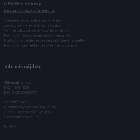
Dôležité odkazy
KATALÓG NA STIAHNUTIE
Všeobecné obchodné podmienky
Zásady ochrany osobných údajov
Online odstúpenie od kúpnej zmluvy
Formulár Odstúpenie od kúpnej zmluvy
Postup v prípade prevzatia poškodenej zásielky
Formulár pre reklamáciu/výmenu tovaru
Kde nás nájdete
GB spol. s.r.o.
IČO: 48144509
DIČ: SK2120066377
Staničná 1492
(areál firmy ALU-METAL, s.r.o)
023 02 Krásno nad Kysucou
Slovenská republika
Kontakt