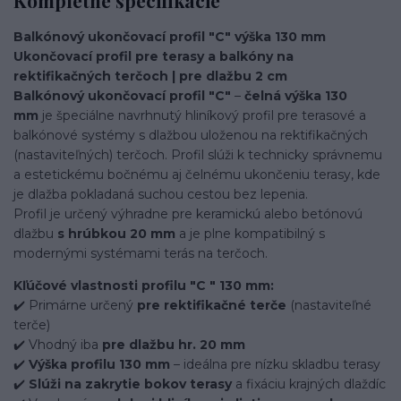
Balkónový ukončovací profil "C" výška 130 mm
Ukončovací profil pre terasy a balkóny na
rektifikačných terčoch | pre dlažbu 2 cm
Balkónový ukončovací profil "C"
–
čelná výška 130
mm
je špeciálne navrhnutý hliníkový profil pre terasové a
balkónové systémy s dlažbou uloženou na rektifikačných
(nastaviteľných) terčoch. Profil slúži k technicky správnemu
a estetickému bočnému aj čelnému ukončeniu terasy, kde
je dlažba pokladaná suchou cestou bez lepenia.
Profil je určený výhradne pre keramickú alebo betónovú
dlažbu
s hrúbkou 20 mm
a je plne kompatibilný s
modernými systémami terás na terčoch.
Kľúčové vlastnosti profilu "C " 130 mm:
✔️ Primárne určený
pre rektifikačné terče
(nastaviteľné
terče)
✔️ Vhodný iba
pre dlažbu hr. 20 mm
✔️
Výška profilu 130 mm
– ideálna pre nízku skladbu terasy
✔️
Slúži na zakrytie bokov terasy
a fixáciu krajných dlaždíc