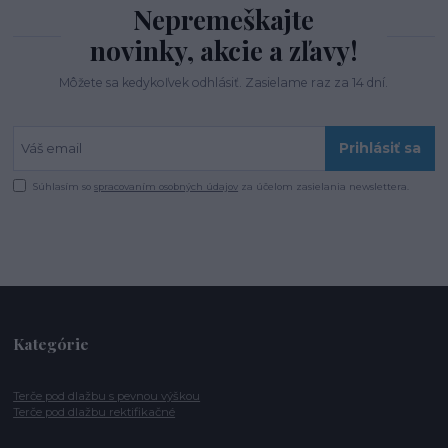
Nepremeškajte
novinky, akcie a zľavy!
Môžete sa kedykoľvek odhlásiť. Zasielame raz za 14 dní.
Prihlásiť sa
Súhlasím so
spracovaním osobných údajov
za účelom zasielania newslettera.
Kategórie
Terče pod dlažbu s pevnou výškou
Terče pod dlažbu rektifikačné