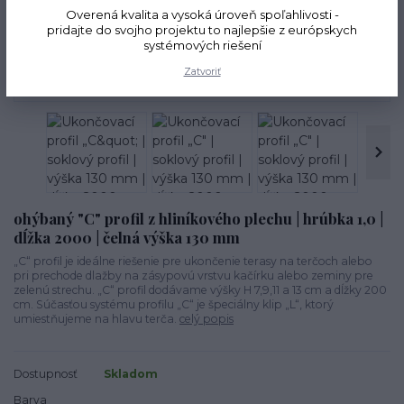
Overená kvalita a vysoká úroveň spoľahlivosti -
pridajte do svojho projektu to najlepšie z európskych
systémových riešení
Novinka
Zatvoriť
ohýbaný "C" profil z hliníkového plechu | hrúbka 1,0 |
dĺžka 2000 | čelná výška 130 mm
„C“ profil je ideálne riešenie pre ukončenie terasy na terčoch alebo
pri prechode dlažby na zásypovú vrstvu kačírku alebo zeminy pre
zelenú strechu. „C“ profil dodávame výšky H 7,9,11 a 13 cm a dĺžky 200
cm. Súčasťou systému profilu „C“ je špeciálny klip „L“, ktorý
umiestňujeme na hlavu terča.
celý popis
Dostupnosť
Skladom
Barva