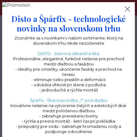
Navštívte tiež náš terceshop.sk, kde nájdete kompletný
sortiment pre terasy a balkóny.
Disto a Špárfix - technologické
0
ks
+421 903 277 085
novinky na slovenskom trhu
0 €
Zoznámte sa s novinkami v našom sortimente, ktorý na
slovenskom trhu nikde nezoženiete
Menu
DISTO - Stenová dištančná lišta
Profesionálne, elegantné, funkčné riešenie pre prechod
medzi dlažbou a fasádou
- ideálny pre omietky, ukončenie fasády a prechod na
Hľadať
terasu
- eliminuje riziko prasklín a deformácii
- odvádza vlhkosť pri stene z podložia
Úvod
Terasové lišty a profily na terče | doplnky k profilom
Ukončovacia lišta
- jednoduchá a rýchla montáž
"C"
Ukončovací profil „C" | soklový profil | výška 130 mm | dĺžka 2000 mm
Špárfix - Škárovacia lišta „T“ pod dlažbu
Inovatívne riešenie na vytvorenie čistých a estetických škár
Ukončovací profil „C" |
medzi položenou dlažbou
- zabraňuje prerastaniu buriny
soklový profil | výška 130
- rýchla a presná montáž - šetrí čas pri pokládke
- priepustný pre vodu - zabraňuje hromadeniu vody a
mm | dĺžka 2000 mm
podporuje odvodnenie