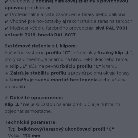
✔️ Vyrobený z
odolnej hliníkovej zliatiny s povrchovou
úpravou
proti korózii
✔️ Profesionálne a čisté zakončenie terasy alebo balkóna
✔️ Vhodné pre novostavby aj rekonštrukcie terás na terčoch
✔️ Možnosť výberu farebného prevedenia:
sivá RAL 7001
antracit 7016
hnedá RAL 8017
Systémové riešenie s L klipom:
Súčasťou systému
profilu "C"
je špeciálny
fixačný klip „L“
,
ktorý sa umiestňuje priamo na hlavu rektifikačného terča.
🔹
Klip „L“
slúži na pevnú
fixáciu profilu "C"
k terču
🔹
Zaisťuje stabilitu profilu
a presnú polohu okraja terasy
🔹
Umožňuje suchú montáž bez lepenia
alebo vŕtania
do profilu
⚠️
Dôležité upozornenie:
Klip „L“
nie je súčasťou balenia profilu C a je nutné ho
objednať samostatne.
Technické parametre:
– Typ:
balkónový/terasový ukončovací profil "C"
– Výška:
130 mm