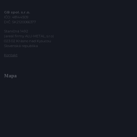
GB spol. s.r.o.
IČO: 48144509
DIČ: SK2120066377
Staničná 1492
(areál firmy ALU-METAL, s.r.o)
023 02 Krásno nad Kysucou
Slovenská republika
Kontakt
Mapa