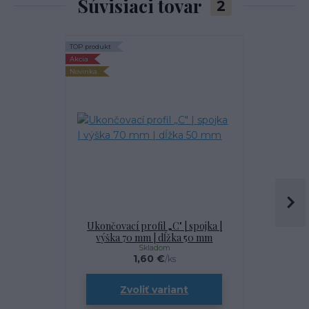
Súvisiaci tovar
2
TOP produkt
TOP produkt
Akcia
Akcia
Novinka
Novinka
Ukončovací profil „C" | spojka |
výška 70 mm | dĺžka 50 mm
Skladom
1,60 €
/
ks
Zvoliť variant