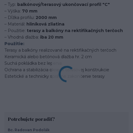
– Typ:
balkónový/terasový ukončovací profil "C"
– Výška:
70 mm
– Dĺžka profilu:
2000 mm
– Materiál:
hliníková zliatina
– Použitie:
terasy a balkóny na rektifikačných terčoch
– Vhodná dlažba:
iba 20 mm
Použitie:
Terasy a balkóny realizované na rektifikačných terčoch
Keramická alebo betónová dlažba hr. 2 cm
Suchá pokládka bez lepenia
Ochrana a stabilizácia okrajov terasovej konštrukcie
Estetické a technicky správne zakončenie terasy
Potrebujete poradiť?
Bc. Radovan Podolák