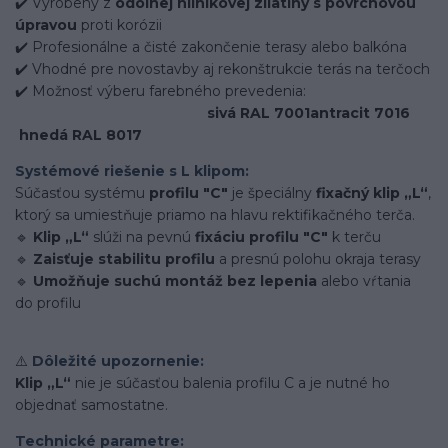
✔️ Vyrobený z
odolnej hliníkovej zliatiny s povrchovou
úpravou
proti korózii
✔️ Profesionálne a čisté zakončenie terasy alebo balkóna
✔️ Vhodné pre novostavby aj rekonštrukcie terás na terčoch
✔️ Možnosť výberu farebného prevedenia:
sivá RAL 7001
antracit 7016
hnedá RAL 8017
Systémové riešenie s L klipom:
Súčasťou systému
profilu "C"
je špeciálny
fixačný klip „L“
,
ktorý sa umiestňuje priamo na hlavu rektifikačného terča.
🔹
Klip „L“
slúži na pevnú
fixáciu profilu "C"
k terču
🔹
Zaisťuje stabilitu profilu
a presnú polohu okraja terasy
🔹
Umožňuje suchú montáž bez lepenia
alebo vŕtania
do profilu
⚠️
Dôležité upozornenie:
Klip „L“
nie je súčasťou balenia profilu C a je nutné ho
objednať samostatne.
Technické parametre: