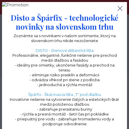
Navštívte tiež náš terceshop.sk, kde nájdete kompletný
sortiment pre terasy a balkóny.
Disto a Špárfix - technologické
0
ks
+421 903 277 085
novinky na slovenskom trhu
0 €
Zoznámte sa s novinkami v našom sortimente, ktorý na
slovenskom trhu nikde nezoženiete
Menu
DISTO - Stenová dištančná lišta
Profesionálne, elegantné, funkčné riešenie pre prechod
medzi dlažbou a fasádou
- ideálny pre omietky, ukončenie fasády a prechod na
Hľadať
terasu
- eliminuje riziko prasklín a deformácii
- odvádza vlhkosť pri stene z podložia
Úvod
Terasové lišty a profily na terče | doplnky k profilom
Ukončovacia lišta
- jednoduchá a rýchla montáž
"C"
Ukončovací profil „C" | soklový profil | výška 70 mm | dĺžka 2000 mm
Špárfix - Škárovacia lišta „T“ pod dlažbu
Inovatívne riešenie na vytvorenie čistých a estetických škár
Ukončovací profil „C" |
medzi položenou dlažbou
- zabraňuje prerastaniu buriny
soklový profil | výška 70 mm
- rýchla a presná montáž - šetrí čas pri pokládke
- priepustný pre vodu - zabraňuje hromadeniu vody a
| dĺžka 2000 mm
podporuje odvodnenie