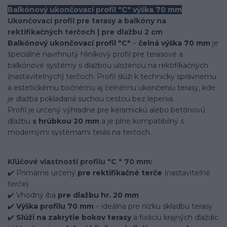
Balkónový ukončovací profil "C" výška 70 mm
Ukončovací profil pre terasy a balkóny na
rektifikačných terčoch | pre dlažbu 2 cm
Balkónový ukončovací profil "C"
–
čelná výška 70 mm
je
špeciálne navrhnutý hliníkový profil pre terasové a
balkónové systémy s dlažbou uloženou na rektifikačných
(nastaviteľných) terčoch. Profil slúži k technicky správnemu
a estetickému bočnému aj čelnému ukončeniu terasy, kde
je dlažba pokladaná suchou cestou bez lepenia.
Profil je určený výhradne pre keramickú alebo betónovú
dlažbu
s hrúbkou 20 mm
a je plne kompatibilný s
modernými systémami terás na terčoch.
Kľúčové vlastnosti profilu "C " 70 mm:
✔️ Primárne určený
pre rektifikačné terče
(nastaviteľné
terče)
✔️ Vhodný iba
pre dlažbu hr. 20 mm
✔️
Výška profilu 70 mm
– ideálna pre nízku skladbu terasy
✔️
Slúži na zakrytie bokov terasy
a fixáciu krajných dlaždíc