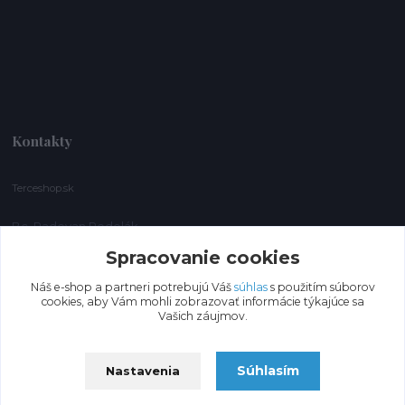
Kontakty
Terceshop.sk
Bc. Radovan Podolák
+421 903 277 085
Spracovanie cookies
gbspol@gbspol.sk
Náš e-shop a partneri potrebujú Váš
súhlas
s použitím súborov
cookies, aby Vám mohli zobrazovať informácie týkajúce sa
Vašich záujmov.
Súhlasím
Nastavenia