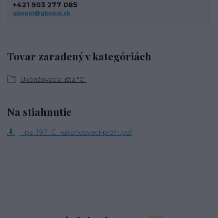
+421 903 277 085
gbspol@gbspol.sk
Tovar zaradený v kategóriách
Ukončovacia lišta "C"
Na stiahnutie
_ps_197_C_-ukoncovaci-profil.pdf