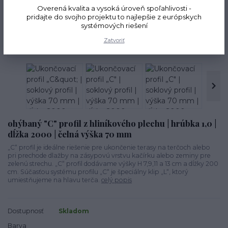
Overená kvalita a vysoká úroveň spoľahlivosti -
pridajte do svojho projektu to najlepšie z európskych
systémových riešení
Novinka
Zatvoriť
ohýbaný "C" profil z hliníkového plechu | hrúbka 1,0 |
dĺžka 2000 | čelná výška 70 mm
„C“ profil je ideálne riešenie pre ukončenie terasy na terčoch alebo
pri prechode dlažby na zásypovú vrstvu kačírku alebo zeminy pre
zelenú strechu. „C“ profil dodávame výšky H 7,9,11 a 13 cm a dĺžky 200
cm. Súčasťou systému profilu „C“ je špeciálny klip „L“, ktorý
umiestňujeme na hlavu terča.
celý popis
Dostupnosť
Skladom
Barva