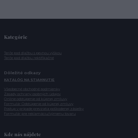
Kategórie
Terče pod dlažbu s pevnou výškou
Terče pod dlažbu rektifikačné
Dôležité odkazy
KATALÓG NA STIAHNUTIE
Všeobecné obchodné podmienky
Zásady ochrany osobných údajov
Online odstúpenie od kúpnej zmluvy
Formulár Odstúpenie od kúpnej zmluvy
Postup v prípade prevzatia poškodenej zásielky
Formulár pre reklamáciu/výmenu tovaru
Kde nás nájdete