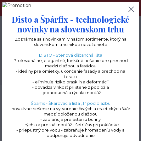
Navštívte tiež náš terceshop.sk, kde nájdete kompletný
sortiment pre terasy a balkóny.
Disto a Špárfix - technologické
0
ks
+421 903 277 085
novinky na slovenskom trhu
0 €
Zoznámte sa s novinkami v našom sortimente, ktorý na
slovenskom trhu nikde nezoženiete
Menu
DISTO - Stenová dištančná lišta
Profesionálne, elegantné, funkčné riešenie pre prechod
medzi dlažbou a fasádou
- ideálny pre omietky, ukončenie fasády a prechod na
Hľadať
terasu
- eliminuje riziko prasklín a deformácii
- odvádza vlhkosť pri stene z podložia
Úvod
Terasové lišty a profily na terče | doplnky k profilom
Ukončovacia lišta
- jednoduchá a rýchla montáž
"C"
Ukončovací profil „C" | soklový profil | výška 110 mm | dĺžka 2000 mm
Špárfix - Škárovacia lišta „T“ pod dlažbu
Inovatívne riešenie na vytvorenie čistých a estetických škár
Ukončovací profil „C" |
medzi položenou dlažbou
- zabraňuje prerastaniu buriny
soklový profil | výška 110
- rýchla a presná montáž - šetrí čas pri pokládke
- priepustný pre vodu - zabraňuje hromadeniu vody a
mm | dĺžka 2000 mm
podporuje odvodnenie