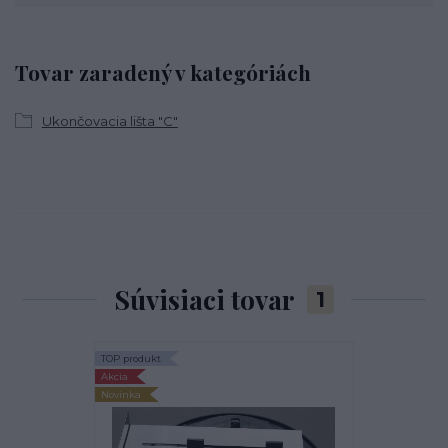
Tovar zaradený v kategóriách
Ukončovacia lišta "C"
Súvisiaci tovar
1
TOP produkt
Akcia
Novinka