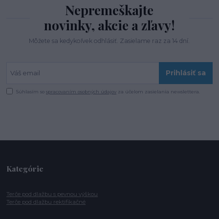
Nepremeškajte
novinky, akcie a zľavy!
Môžete sa kedykoľvek odhlásiť. Zasielame raz za 14 dní.
Prihlásiť sa
Súhlasím so
spracovaním osobných údajov
za účelom zasielania newslettera.
Kategórie
Terče pod dlažbu s pevnou výškou
Terče pod dlažbu rektifikačné