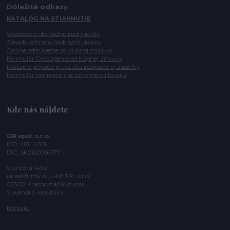
Dôležité odkazy
KATALÓG NA STIAHNUTIE
Všeobecné obchodné podmienky
Zásady ochrany osobných údajov
Online odstúpenie od kúpnej zmluvy
Formulár Odstúpenie od kúpnej zmluvy
Postup v prípade prevzatia poškodenej zásielky
Formulár pre reklamáciu/výmenu tovaru
Kde nás nájdete
GB spol. s.r.o.
IČO: 48144509
DIČ: SK2120066377
Staničná 1492
(areál firmy ALU-METAL, s.r.o)
023 02 Krásno nad Kysucou
Slovenská republika
Kontakt