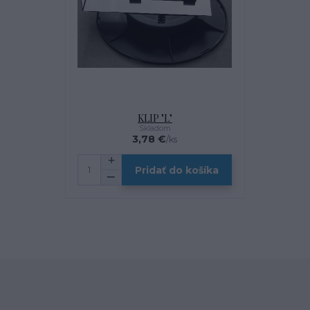
KLIP "L"
Skladom
3,78 €
/
ks
Pridať do košíka