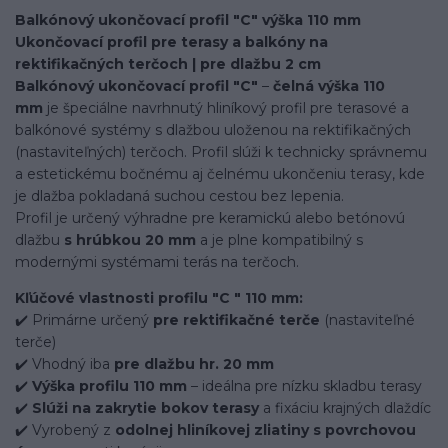
Balkónový ukončovací profil "C" výška 110 mm
Ukončovací profil pre terasy a balkóny na
rektifikačných terčoch | pre dlažbu 2 cm
Balkónový ukončovací profil "C"
–
čelná výška 110
mm
je špeciálne navrhnutý hliníkový profil pre terasové a
balkónové systémy s dlažbou uloženou na rektifikačných
(nastaviteľných) terčoch. Profil slúži k technicky správnemu
a estetickému bočnému aj čelnému ukončeniu terasy, kde
je dlažba pokladaná suchou cestou bez lepenia.
Profil je určený výhradne pre keramickú alebo betónovú
dlažbu
s hrúbkou 20 mm
a je plne kompatibilný s
modernými systémami terás na terčoch.
Kľúčové vlastnosti profilu "C " 110 mm:
✔️ Primárne určený
pre rektifikačné terče
(nastaviteľné
terče)
✔️ Vhodný iba
pre dlažbu hr. 20 mm
✔️
Výška profilu 110 mm
– ideálna pre nízku skladbu terasy
✔️
Slúži na zakrytie bokov terasy
a fixáciu krajných dlaždíc
✔️ Vyrobený z
odolnej hliníkovej zliatiny s povrchovou