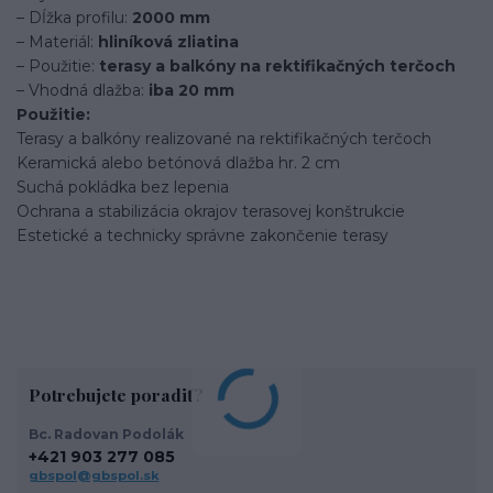
– Dĺžka profilu:
2000 mm
– Materiál:
hliníková zliatina
– Použitie:
terasy a balkóny na rektifikačných terčoch
– Vhodná dlažba:
iba 20 mm
Použitie:
Terasy a balkóny realizované na rektifikačných terčoch
Keramická alebo betónová dlažba hr. 2 cm
Suchá pokládka bez lepenia
Ochrana a stabilizácia okrajov terasovej konštrukcie
Estetické a technicky správne zakončenie terasy
Potrebujete poradiť?
Bc. Radovan Podolák
+421 903 277 085
gbspol@gbspol.sk