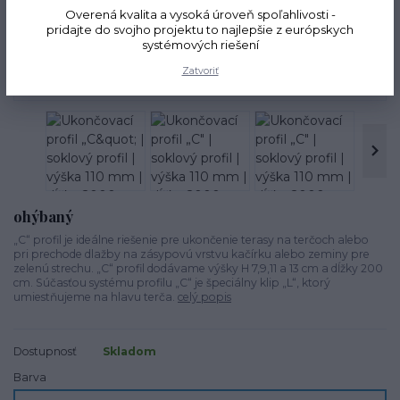
Overená kvalita a vysoká úroveň spoľahlivosti -
pridajte do svojho projektu to najlepšie z európskych
systémových riešení
Novinka
Zatvoriť
TOP produkt
ohýbaný
„C“ profil je ideálne riešenie pre ukončenie terasy na terčoch alebo
pri prechode dlažby na zásypovú vrstvu kačírku alebo zeminy pre
zelenú strechu. „C“ profil dodávame výšky H 7,9,11 a 13 cm a dĺžky 200
cm. Súčasťou systému profilu „C“ je špeciálny klip „L“, ktorý
umiestňujeme na hlavu terča.
celý popis
Dostupnosť
Skladom
Barva