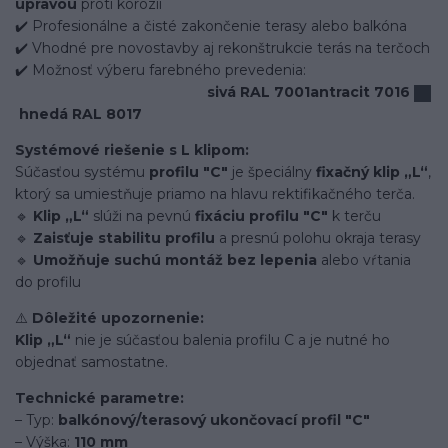
úpravou
proti korózii
✔️ Profesionálne a čisté zakončenie terasy alebo balkóna
✔️ Vhodné pre novostavby aj rekonštrukcie terás na terčoch
✔️ Možnosť výberu farebného prevedenia:
sivá RAL 7001
antracit 7016
hnedá RAL 8017
Systémové riešenie s L klipom:
Súčasťou systému
profilu "C"
je špeciálny
fixačný klip „L“
,
ktorý sa umiestňuje priamo na hlavu rektifikačného terča.
🔹
Klip „L“
slúži na pevnú
fixáciu profilu "C"
k terču
🔹
Zaisťuje stabilitu profilu
a presnú polohu okraja terasy
🔹
Umožňuje suchú montáž bez lepenia
alebo vŕtania
do profilu
⚠️
Dôležité upozornenie:
Klip „L“
nie je súčasťou balenia profilu C a je nutné ho
objednať samostatne.
Technické parametre:
– Typ:
balkónový/terasový ukončovací profil "C"
– Výška:
110 mm