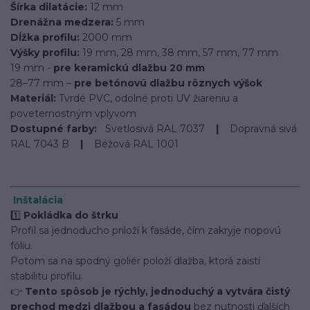
Šírka dilatácie:
12 mm
Drenážna medzera:
5 mm
Dĺžka profilu:
2000 mm
Výšky profilu:
19 mm, 28 mm, 38 mm, 57 mm, 77 mm
19 mm -
pre keramickú dlažbu 20 mm
28–77 mm –
pre betónovú dlažbu rôznych výšok
Materiál:
Tvrdé PVC, odolné proti UV žiareniu a
poveternostným vplyvom
Dostupné farby:
Svetlosivá RAL 7037
|
Dopravná sivá
RAL 7043 B
|
Béžová RAL 1001
Inštalácia
1️⃣
Pokládka do štrku
Profil sa jednoducho priloží k fasáde, čím zakryje nopovú
fóliu.
Potom sa na spodný goliér položí dlažba, ktorá zaistí
stabilitu profilu.
👉
Tento spôsob je rýchly, jednoduchý a vytvára čistý
prechod medzi dlažbou a fasádou
bez nutnosti ďalších