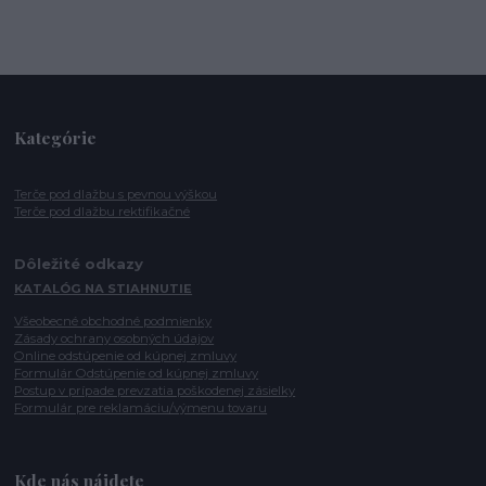
Kategórie
Terče pod dlažbu s pevnou výškou
Terče pod dlažbu rektifikačné
Dôležité odkazy
KATALÓG NA STIAHNUTIE
Všeobecné obchodné podmienky
Zásady ochrany osobných údajov
Online odstúpenie od kúpnej zmluvy
Formulár Odstúpenie od kúpnej zmluvy
Postup v prípade prevzatia poškodenej zásielky
Formulár pre reklamáciu/výmenu tovaru
Kde nás nájdete