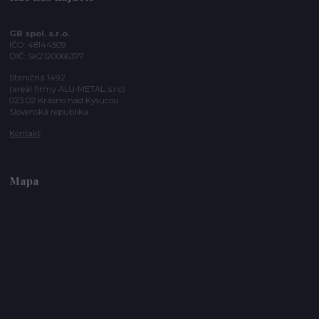
GB spol. s.r.o.
IČO: 48144509
DIČ: SK2120066377
Staničná 1492
(areál firmy ALU-METAL, s.r.o)
023 02 Krásno nad Kysucou
Slovenská republika
Kontakt
Mapa