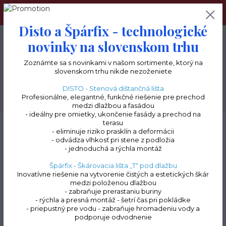
Navštívte tiež náš terceshop.sk, kde nájdete kompletný
sortiment pre terasy a balkóny.
Disto a Špárfix - technologické
0
ks
+421 903 277 085
novinky na slovenskom trhu
0 €
Zoznámte sa s novinkami v našom sortimente, ktorý na
Menu
slovenskom trhu nikde nezoženiete
DISTO - Stenová dištančná lišta
Profesionálne, elegantné, funkčné riešenie pre prechod
Hľadať
medzi dlažbou a fasádou
- ideálny pre omietky, ukončenie fasády a prechod na
terasu
Úvod
Stenový dilatačný profil "DISTO" Ukončovací profil pre nopovú fóliu
- eliminuje riziko prasklín a deformácii
Ukončovací profil k nopovej fólii | distančná lišta "disto" | 2 m
- odvádza vlhkosť pri stene z podložia
- jednoduchá a rýchla montáž
Ukončovací profil k nopovej
Špárfix - Škárovacia lišta „T“ pod dlažbu
fólii | distančná lišta "disto" |
Inovatívne riešenie na vytvorenie čistých a estetických škár
medzi položenou dlažbou
2 m
- zabraňuje prerastaniu buriny
- rýchla a presná montáž - šetrí čas pri pokládke
- priepustný pre vodu - zabraňuje hromadeniu vody a
podporuje odvodnenie