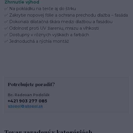
Zhrnutie výhod
✅ Na pokládku na terče aj do štrku
✅ Zakrytie nopovej fólie a ochrana prechodu dlažba – fasáda
✅ Dokonalá dilatačná škára medzi dlažbou a fasádou
✅ Odolnosť proti UV žiareniu, mrazu a vlhkosti
✅ Dostupný v rôznych výškach a farbách
✅ Jednoduchá a rýchla montáž
Potrebujete poradiť?
Bc. Radovan Podolák
+421 903 277 085
gbspol@gbspol.sk
Tovar zaradený v kategóriách