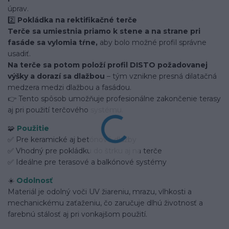
úprav.
2️⃣
Pokládka na rektifikačné terče
Terče sa umiestnia priamo k stene a na strane pri
fasáde sa vylomia tŕne,
aby bolo možné profil správne
usadiť.
Na terče sa potom položí profil DISTO požadovanej
výšky a dorazí sa dlažbou
– tým vznikne presná dilatačná
medzera medzi dlažbou a fasádou.
👉 Tento spôsob umožňuje profesionálne zakončenie terasy
aj pri použití terčového systému.
🧩
Použitie
✅ Pre keramické aj betónové dlažby
✅ Vhodný pre pokládku do štrku aj na terče
✅ Ideálne pre terasové a balkónové systémy
☀️
Odolnosť
Materiál je odolný voči UV žiareniu, mrazu, vlhkosti a
mechanickému zaťaženiu, čo zaručuje dlhú životnosť a
farebnú stálosť aj pri vonkajšom použití.