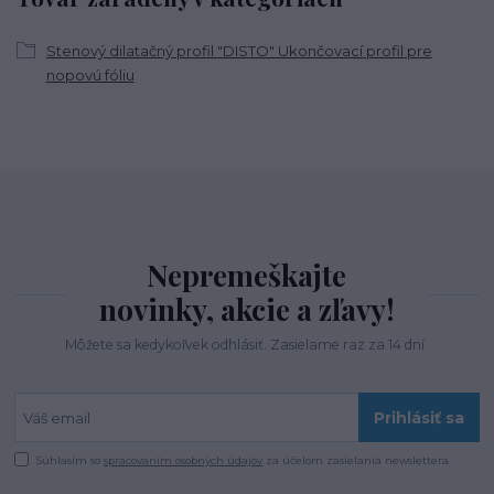
Stenový dilatačný profil "DISTO" Ukončovací profil pre
nopovú fóliu
Nepremeškajte
novinky, akcie a zľavy!
Môžete sa kedykoľvek odhlásiť. Zasielame raz za 14 dní.
Prihlásiť sa
Súhlasím so
spracovaním osobných údajov
za účelom zasielania newslettera.