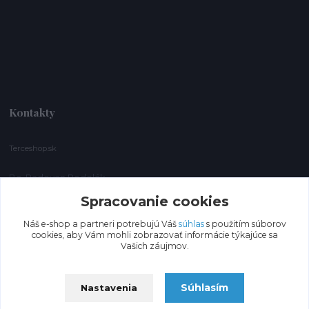
Kontakty
Terceshop.sk
Bc. Radovan Podolák
+421 903 277 085
Spracovanie cookies
gbspol@gbspol.sk
Náš e-shop a partneri potrebujú Váš
súhlas
s použitím súborov
cookies, aby Vám mohli zobrazovať informácie týkajúce sa
Vašich záujmov.
Súhlasím
Nastavenia