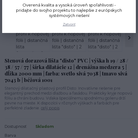
Novinka
Overená kvalita a vysoká úroveň spoľahlivosti -
pridajte do svojho projektu to najlepšie z európskych
Akcia
systémových riešení
TOP produkt
Zatvoriť
Stenová dorazová lišta "disto" PVC | výška h 19 / 28 /
38 / 57 / 77 | šírka dilatácie 12 | drenážna medzera 5 |
dĺžka 2000 mm | farba: svetlo sivá 7038 | tmavo sivá
7043 b | béžová 1001
Stenový dilatačný plastový profil Disto: Inovatívne riešenie pre
elegantný prechod medzi dlažbou a fasádou. Prakticky kryje nopovú
fóliu a chráni budovu. Vďaka špeciálnemu spodnému golieru drží
pevne na mieste. K dispozícii v rôznych výškach a farbách pre
perfektné zladenie.
celý popis
Dostupnosť
Skladom
Barva