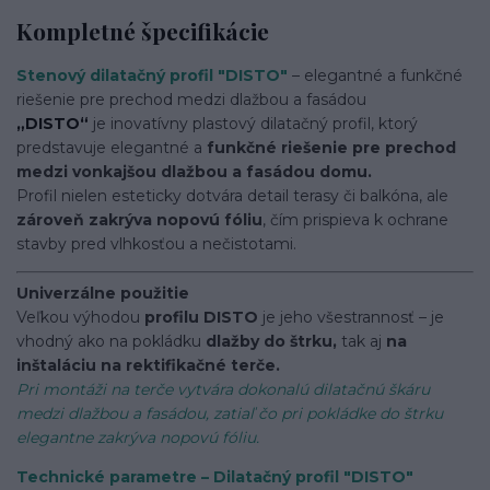
Kompletné špecifikácie
Stenový dilatačný profil "DISTO"
– elegantné a funkčné
riešenie pre prechod medzi dlažbou a fasádou
„DISTO“
je inovatívny plastový dilatačný profil, ktorý
predstavuje elegantné a
funkčné riešenie pre prechod
medzi vonkajšou dlažbou a fasádou domu.
Profil nielen esteticky dotvára detail terasy či balkóna, ale
zároveň zakrýva nopovú fóliu
, čím prispieva k ochrane
stavby pred vlhkosťou a nečistotami.
Univerzálne použitie
Veľkou výhodou
profilu DISTO
je jeho všestrannosť – je
vhodný ako na pokládku
dlažby do štrku,
tak aj
na
inštaláciu na rektifikačné terče.
Pri montáži na terče vytvára dokonalú dilatačnú škáru
medzi dlažbou a fasádou, zatiaľ čo pri pokládke do štrku
elegantne zakrýva nopovú fóliu.
Technické parametre – Dilatačný profil "DISTO"